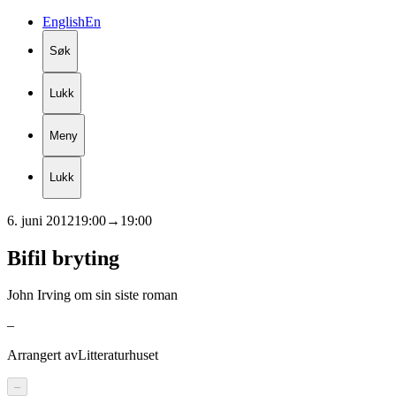
English
En
Søk
Lukk
Meny
Lukk
6. juni 2012
19:00
→
19:00
Bifil
bryting
John Irving om sin siste roman
–
Arrangert av
Litteraturhuset
–