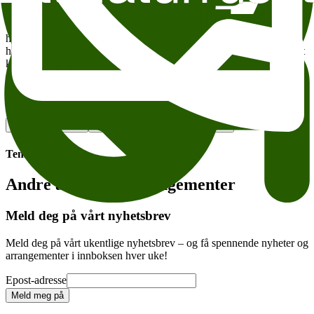
hendelsene.
Hvem er Billy Abbott? Hva er det som gjør at amerikanske kritikere
hevder at dette er en av Irvings mest politiske romaner? Og hvorfor
har John Irving skrevet inn en deprimert, norsk teaterinstruktør? Det
kan man høre mer om når Irving møter
Aslak Sira Myhre
til
samtale på Litteraturhuset denne kvelden.
Wergeland Litteraturhuset John Irving om sin siste roman
Legg til i kalender
Kopier lenke
Om tilgjengelighet
Tema:
Andre anbefalte arrangementer
Meld deg på vårt nyhetsbrev
Meld deg på vårt ukentlige nyhetsbrev – og få spennende nyheter og
arrangementer i innboksen hver uke!
Epost-adresse
Meld meg på