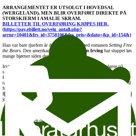
ARRANGEMENTET ER UTSOLGT I HOVEDSAL
(WERGELAND), MEN BLIR OVERFØRT DIREKTE PÅ
STORSKJERM I AMALIE SKRAM.
BILLETTER TIL OVERFØRING KJØPES HER.
(https://pay.ebillett.no/velg_antall.php?
arrnr=10401&frs_id=3758106&frs_pris=&dato=&p_id=154&)
Han var bare tjuefem år da han debuterte med romanen
Setting Free
the Bears
. Den amerikanske forfatteren
John Irving
har sluppet løs
mange bjørner siden den gang.
Irving er en av USAs store fortellere og har flere bestselgere på
samvittigheten, blant dem
Garps bok
og
En bønn for Owen Meany
.
Han treffer mange med sine rause portretter av mennesker som er
rammet av voldsomt begjær og merkelige skjebner. Kjærligheten til
fortellingen, til det skrevne ord, er også sentralt i alle hans bøker.
Blant bjørner og brytere rusler det stort sett alltid også rundt en
journalist eller en forfatter.
I år fyller John Irving sytti, og det har blitt mange groteske dødsfall,
manglende legemsdeler, kompliserte seksuelle relasjoner og svette
bryterdrakter siden debuten i 1968. Nå er han ute med sin trettende
roman, som på norsk har fått tittelen
I en og samme person
. Her er
det den biseksuelle bryteren Billy Abbott som står i sentrum for