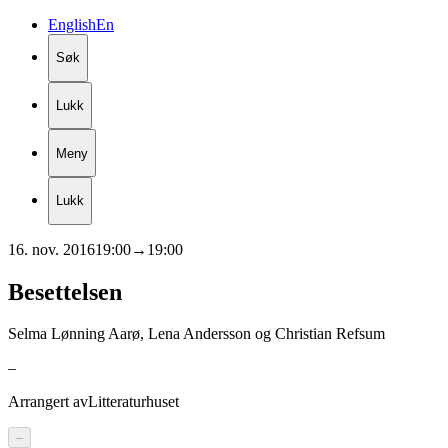
English
En
Søk
Lukk
Meny
Lukk
16. nov. 2016
19:00
→
19:00
Besettelsen
Selma Lønning Aarø, Lena Andersson og Christian Refsum
–
Arrangert av
Litteraturhuset
–