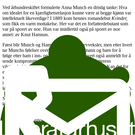
Ved århundreskiftet formulerte Anna Munch en dristig tanke: Hva
om idealet for en kjærlighetsrelasjon kunne være at begge kjønn var
intellektuelt likeverdige? I 1889 kom hennes romandebut
Kvinder,
som fikk en varm mottakelse. Her var det en forfatterdebutant som
var på sporet av noe. Hun var imidlertid også på sporet av noe
annet: av Knut Hamsun.
Først blir Munch og Hamsun venner, de brevveksler, men etter hvert
tar Munchs følelser overhånd. Hun forlater mann og barn for å
følge etter ham i inn- og utland og blir etter hvert også anmeldt for å
sende kompromitterende brev til den berømte forfatterens
viktige forbindelser. Men kan ting ha vært annerledes? Kan det for
eksempel ha vært Knut Hamsun som skrev de rammende brevene
selv? Forfatter
Selma Lønning Aarø
har gjort research
i Nasjonalbibliotekets arkiver og skriver i sin roman Hennes
løgnaktige ytre fram sin versjon av 1800-tallsstalkeren Anna Munch.
Svenske
Lena Andersson
har skrevet to romaner om
kjærlighetssyke Ester. I den siste,
Uten personlig ansvar
, tolker
Ester endatil en brukt porsjonssnus på toppen av callinganlegget i
blokka si som et tegn på gifte Olofs ildfulle kjærlighet. Alle detaljer
fortolkes slik at universet selv blir stående som en garantist for
relasjonen. Men er egentlig Olof så keen?