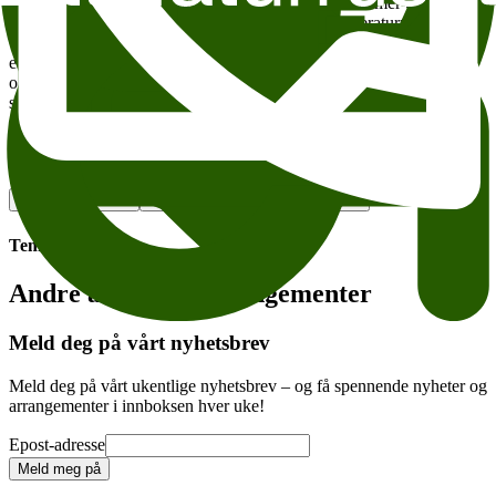
«Men handler den om kjærlighet? Handler den ikke mer om
forelskelse som besettelse?» skriver forfatter og litteraturprofessor
Christian Refsum
om Anderssons roman i sin
essaysamling
Kjærlighet som religion
. Nå møter Aarø, Andersson
og Refusm litteraturkritiker og skribent
Ellen Sofie Lauritzen
til en
samtale om forelskelsens maniske tvilling.
Wergeland Litteraturhuset Selma Lønning Aarø, Lena Andersson og
Christian Refsum
Legg til i kalender
Kopier lenke
Om tilgjengelighet
Tema:
Andre anbefalte arrangementer
Meld deg på vårt nyhetsbrev
Meld deg på vårt ukentlige nyhetsbrev – og få spennende nyheter og
arrangementer i innboksen hver uke!
Epost-adresse
Meld meg på