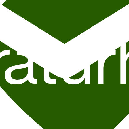
 premiereshow. Etter tre dager med rapverksted, kampsportverkstedet B
g i karate ved deltakere fra juniorlandslaget i karate. Og sammen med 
Pengelens
” og ”
Pengelens 2
”, i tillegg til at han nylig har medvirk
8d-e73504abd9ec)
utgjør han Oslos farligste rap duo;
Mørk Atmosfære
arrangementer i innboksen hver uke!