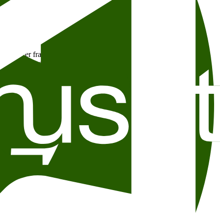
ok og bank og tegneserieverksted blir det show med freshe
unge talenter fra rapkurset opptrer Pumba og Danny Boy. Holmlia-
et på Karpe Diems ”Vestkantsvartinga.” Sammen med
Danny Boy
, som blant annet har varmet opp for Xzibit og Ice Cube. Rapgruppa