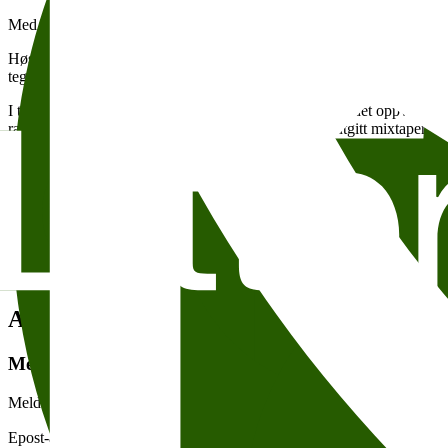
Med Høstungdom og Pumba
Høstferiens store begivenhet! Deltakerne på Høstungdom er klare for
tegneseriestriper, karateoppvisning og rapkonsert.
I tillegg til de nye kampsporterne på Bok og bank, blir det oppvisnin
rapperen
Pumba (http://www.pumba.blogg.no/)
har utgitt mixtapene ”
(http://www.kingsize.no/Profile.aspx?User=0a5f01e2-e3e3-4c88-91
Turister i Norge
bidrar også med god stemning på showet.
Wergeland Litteraturhuset
Legg til i kalender
Kopier lenke
Om tilgjengelighet
Tema:
Andre anbefalte arrangementer
Meld deg på vårt nyhetsbrev
Meld deg på vårt ukentlige nyhetsbrev – og få spennende nyheter og 
Epost-adresse