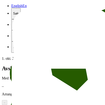
English
En
Søk
Lukk
Meny
Lukk
1. okt. 2009
17:00
→
17:00
Avslutningsshow!
Med Høstungdom og Pumba
–
Arrangert av
Litteraturhuset
–