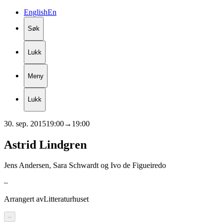
English
En
Søk
Lukk
Meny
Lukk
30. sep. 2015
19:00
→
19:00
Astrid
Lindgren
Jens Andersen, Sara Schwardt og Ivo de Figueiredo
–
Arrangert av
Litteraturhuset
–