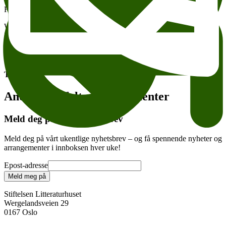
FOTO: Jacob Forsell. Bearbeidet Gladesigner
Wergeland Litteraturhuset Jens Andersen, Sara Schwardt og Ivo de
Figueiredo
Legg til i kalender
Kopier lenke
Om tilgjengelighet
Tema:
Andre anbefalte arrangementer
Meld deg på vårt nyhetsbrev
Meld deg på vårt ukentlige nyhetsbrev – og få spennende nyheter og
arrangementer i innboksen hver uke!
Epost-adresse
Meld meg på
Stiftelsen Litteraturhuset
Wergelandsveien 29
0167 Oslo