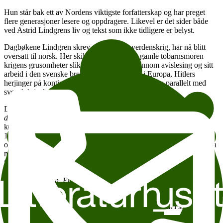
Hun står bak ett av Nordens viktigste forfatterskap og har preget
flere generasjoner lesere og oppdragere. Likevel er det sider både
ved Astrid Lindgrens liv og tekst som ikke tidligere er belyst.
Dagbøkene Lindgren skrev under andre verdenskrig, har nå blitt
oversatt til norsk. Her skildrer den da 33 år gamle tobarnsmoren
krigens grusomheter slik hun møter dem gjennom avislesing og sitt
arbeid i den svenske brevkontrollen. Jødene i Europa, Hitlers
herjinger på kontinentet og Stalin i Finland skildres parallelt med
svensk krigshverdag.
Danske
Jens Andersen
er aktuell på norsk med biografien
Denna
dagen, ett liv,
første Lindgren- biografi på førti år, som har fått
knallkritikker i hjemlandet.
Sara Schwardt
tok som tolvåring, i
1971, kontakt med Lindgren per post. Hun hadde sett Pippi på film
og var rasende fordi ikke hun selv hadde blitt tildelt rollen som jenta
med de røde flettene. Deretter brevvekslet de to sporadisk gjennom
Schwardts turbulente barndom og ungdom og inn i Lindgrens
alderdom. Brevene er nå samlet og utgitt i
Brevene dine legger jeg
under madrassen. En brevveksling 1971–2002.
Hva preget Astrid Lindgren som menneske, og hvordan satte dette
sine spor i det hun skrev? Møt Andersen og Schwardt i samtale med
historiker
Ivo de Figueiredo.