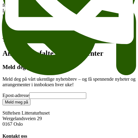
forfattersamtale Engelskspråklige arrangement Billettsalg
Litteraturhuset Wergeland
http://litteraturhuset.ticketco.no/archibald_fergusons_fire_liv
Legg til i kalender
Kopier lenke
Om tilgjengelighet
Tema:
Andre anbefalte arrangementer
Meld deg på vårt nyhetsbrev
Meld deg på vårt ukentlige nyhetsbrev – og få spennende nyheter og
arrangementer i innboksen hver uke!
Epost-adresse
Meld meg på
Stiftelsen Litteraturhuset
Wergelandsveien 29
0167 Oslo
Kontakt oss