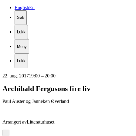
English
En
Søk
Lukk
Meny
Lukk
22. aug. 2017
19:00
→
20:00
Archibald
Fergusons
fire
liv
Paul Auster og Janneken Øverland
–
Arrangert av
Litteraturhuset
–