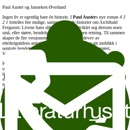
Paul Auster og Janneken Øverland
Ingen liv er egentlig bare én historie. I
Paul Auster
s nye roman
4 3
2 1
fortelles fire mulige, sammenflettede historier om Archibald
Ferguson: Livene hans slik de kunne ha utviklet seg dersom noen
små, eller større, hendelser hadde tatt en annen retning. Til sammen
skaper de fire versjonene av Ferguson en bildevev av
etterkrigstidens amerikanske historie og kultur og gir innblikk i
sentrale hendelser som borgerrettskampen, studentopprøret,
Vietnam-krigen og mordet på Kennedy.
Romanen, som nå er ute på norsk i Torleif Sjøgren-Erichsens
oversettelse, speiler Austers gjennomgående interesse for
tilfeldigheter, for alternative muligheter og virkeligheter. Helt siden
sine første romaner, i New York-trilogien, har Auster utforsket
metafiksjonens muligheter til å beskrive amerikanske liv og historie,
i verdener der hans hovedpersoner må ta inn usikkerhet og
ambivalens, i seg selv og i verden rundt dem.
Paul Auster har gitt ut mer enn tretti bøker. Om
4 3 2 1
sier han selv
at han har skrevet sitt hovedverk. Nå møter han kritiker og tidligere
forlegger
Janneken Øverland
til samtale.
Samtalen vil foregå på engelsk.