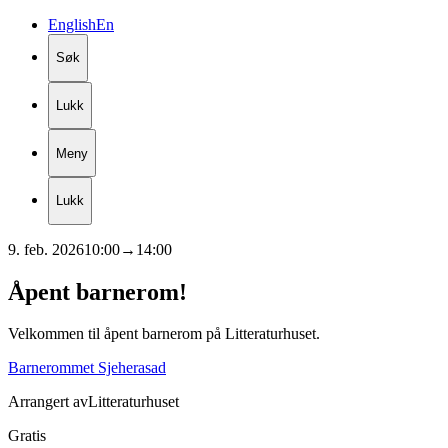
English
En
Søk
Lukk
Meny
Lukk
9. feb. 2026
10:00
→
14:00
Åpent
barnerom!
Velkommen til åpent barnerom på Litteraturhuset.
Barnerommet Sjeherasad
Arrangert av
Litteraturhuset
Gratis