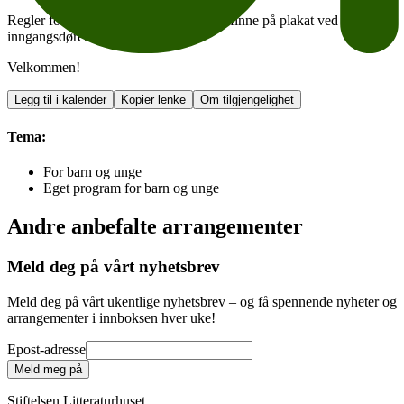
Regler for bruk av barnerommet vil du finne på plakat ved
inngangsdøren.
Velkommen!
Legg til i kalender
Kopier lenke
Om tilgjengelighet
Tema:
For barn og unge
Eget program for barn og unge
Andre anbefalte arrangementer
Meld deg på vårt nyhetsbrev
Meld deg på vårt ukentlige nyhetsbrev – og få spennende nyheter og
arrangementer i innboksen hver uke!
Epost-adresse
Meld meg på
Stiftelsen Litteraturhuset