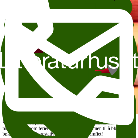
Vårt barnerom Sjeherasad er åpent for alle mellom kl. 10–14 på
mandager utenom ferier. Vi ønsker alle velkommen til å bla i
bøkene, klatre i klatrestativet og hoppe i puteamfiet!