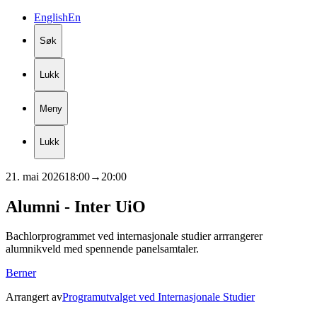
English
En
Søk
Lukk
Meny
Lukk
21. mai 2026
18:00
→
20:00
Alumni
-
Inter
UiO
Bachlorprogrammet ved internasjonale studier arrrangerer
alumnikveld med spennende panelsamtaler.
Berner
Arrangert av
Programutvalget ved Internasjonale Studier