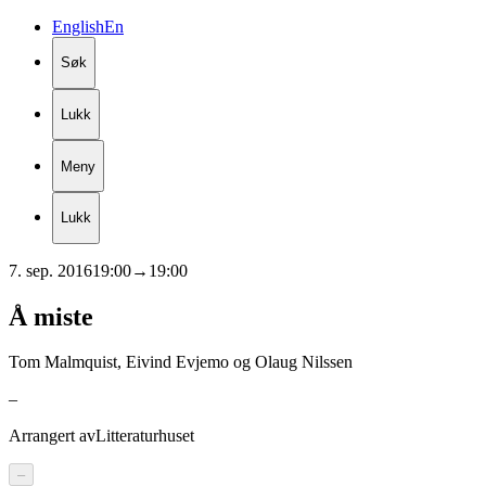
English
En
Søk
Lukk
Meny
Lukk
7. sep. 2016
19:00
→
19:00
Å
miste
Tom Malmquist, Eivind Evjemo og Olaug Nilssen
–
Arrangert av
Litteraturhuset
–