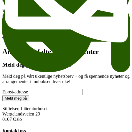
snakke om tap, sorg og hvordan man kan skrive om det.
Wergeland Litteraturhuset Tom Malmquist, Eivind Evjemo og
Olaug Nilssen
Legg til i kalender
Kopier lenke
Om tilgjengelighet
Tema:
Andre anbefalte arrangementer
Meld deg på vårt nyhetsbrev
Meld deg på vårt ukentlige nyhetsbrev – og få spennende nyheter og
arrangementer i innboksen hver uke!
Epost-adresse
Meld meg på
Stiftelsen Litteraturhuset
Wergelandsveien 29
0167 Oslo
Kontakt oss