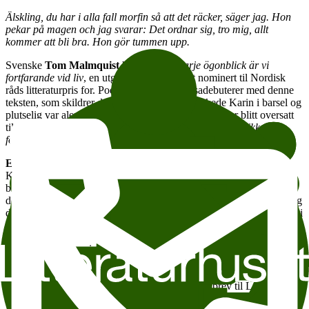
Älskling, du har i alla fall morfin så att det räcker, säger jag. Hon
pekar på magen och jag svarar: Det ordnar sig, tro mig, allt
kommer att bli bra. Hon gör tummen upp.
Svenske
Tom Malmquist
har skrevet
I varje ögonblick är vi
fortfarande vid liv
, en utgivelse han har blitt nominert til Nordisk
råds litteraturpris for. Poeten Malmquist prosadebuterer med denne
teksten, som skildrer det året han mistet sin elskede Karin i barsel og
plutselig var alene igjen med sitt nyfødte barn. Den er blitt oversatt
til norsk av Bodil Engen og har fått tittelen
I hvert øyeblikk er vi
fortsatt i live
.
Eivind Hofstad Evjemo
debuterer som poet med samlingen
Kvelningsminne, der en familie opplever at en av deres egne har
blitt flyttet på institusjon. Han skildrer sorgen ved å betrakte en av
dem man er glad i, i rom der de ikke vil være, sorgen over slutten og
de tapte mulighetene, alt det urealiserbare, men også en kime av lys i
minner som nesten kveler.
Olaug Nilssen
har i sitt forfatterskap behandlet det smertefulle og
umulige i å være pårørende til et barn med store
funksjonshemminger, blant
annet i teaterstykket
Stort og stygt
og i sitt åpne brev til Lars Amund
Vaage i Vinduet 1/2016. De tre møtes på Litteraturhusets scene for å