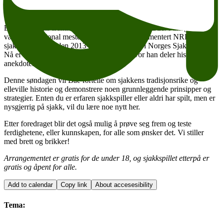
interesserte til å bli allemannseie, og hører nå like mye hjemme i
norske stuer i vinterstid som skisport og marsipan.
En av sportens fremste læremestre, er
Torstein Bae
. I tillegg til å
være internasjonal mester i sjakk, har han kommentert NRKs
sjakksendinger siden 2013 og vært president i Norges Sjakkforbund.
Nå er han ute med
Den store sjakkboka
, hvor han deler historier og
anekdoter fra sjakkens verden.
Denne søndagen vil Bae fortelle om sjakkens tradisjonsrike og
elleville historie og demonstrere noen grunnleggende prinsipper og
strategier. Enten du er erfaren sjakkspiller eller aldri har spilt, men er
nysgjerrig på sjakk, vil du lære noe nytt her.
Etter foredraget blir det også mulig å prøve seg frem og teste
ferdighetene, eller kunnskapen, for alle som ønsker det. Vi stiller
med brett og brikker!
Arrangementet er gratis for de under 18, og sjakkspillet etterpå er
gratis og åpent for alle.
Add to calendar
Copy link
About accesesibility
Tema: