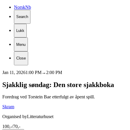
Norsk
Nb
Search
Lukk
Menu
Close
Jan 11, 2026
1:00 PM
→
2:00 PM
Sjakklig
søndag:
Den
store
sjakkboka
Foredrag ved Torstein Bae etterfulgt av åpent spill.
Skram
Organised by
Litteraturhuset
100,-/70,-