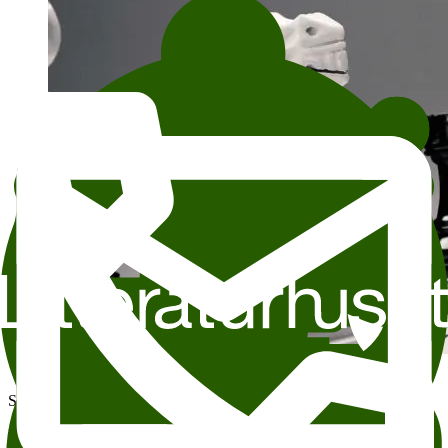
Foto: Fredrik Arff
Saklig søndag får en sjakk-vri!
Det siste tiåret har sjakk gått fra å være et smalt brettspill for spesielt