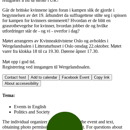
rettigheter å bli så sterke i UK?
Går de britiske kvinnene igjen foran i kampen slik de gjorde i
begynnelsen av det 19. århundret da suffragettene stilte seg i spissen
for kampen for kvinners stemmerett? Hvordan er de blitt en
grasrotbevegelse for kvinner, hvordan jobber de og hvilke
utfordringer står de - og vi - overfor i dag?
Møtet arrangeres av Kvinneaktivistene Oslo og avholdes i
Wergelandsalen i Litteraturhuset i Oslo onsdag 22.oktober. Møtet
varer fra klokka 18 til ca 19.30. Dørene åpner 17.30.
Møt opp i god tid.
Registrering ved inngangen til Wergelandssalen.
Contact host
Add to calendar
Facebook Event
Copy link
About accesesibility
Tema:
Events in English
Politics and Society
The individual organizer is responsible for the event and text,
obtaining photo permission, and photo credit. For questions about