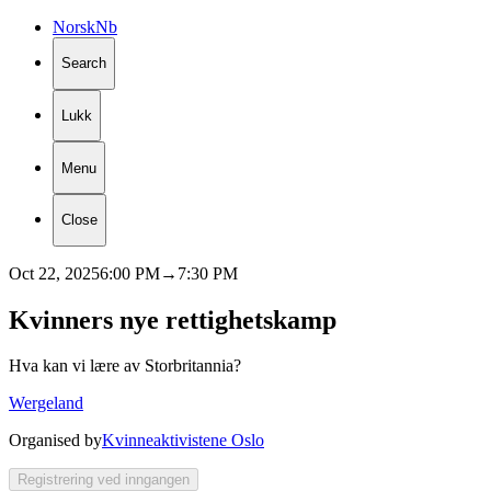
Norsk
Nb
Search
Lukk
Menu
Close
Oct 22, 2025
6:00 PM
→
7:30 PM
Kvinners
nye
rettighetskamp
Hva kan vi lære av Storbritannia?
Wergeland
Organised by
Kvinneaktivistene Oslo
Registrering ved inngangen