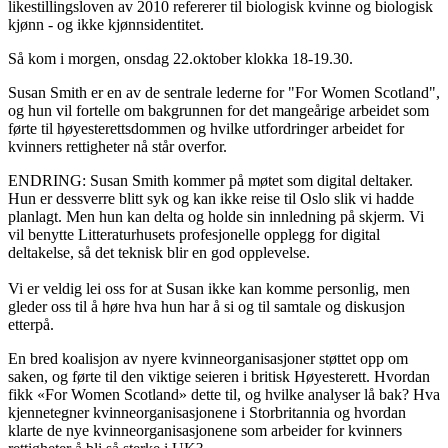
likestillingsloven av 2010 refererer til biologisk kvinne og biologisk
kjønn - og ikke kjønnsidentitet.
Så kom i morgen, onsdag 22.oktober klokka 18-19.30.
Susan Smith er en av de sentrale lederne for "For Women Scotland",
og hun vil fortelle om bakgrunnen for det mangeårige arbeidet som
førte til høyesterettsdommen og hvilke utfordringer arbeidet for
kvinners rettigheter nå står overfor.
ENDRING: Susan Smith kommer på møtet som digital deltaker.
Hun er dessverre blitt syk og kan ikke reise til Oslo slik vi hadde
planlagt. Men hun kan delta og holde sin innledning på skjerm. Vi
vil benytte Litteraturhusets profesjonelle opplegg for digital
deltakelse, så det teknisk blir en god opplevelse.
Vi er veldig lei oss for at Susan ikke kan komme personlig, men
gleder oss til å høre hva hun har å si og til samtale og diskusjon
etterpå.
En bred koalisjon av nyere kvinneorganisasjoner støttet opp om
saken, og førte til den viktige seieren i britisk Høyesterett. Hvordan
fikk «For Women Scotland» dette til, og hvilke analyser lå bak? Hva
kjennetegner kvinneorganisasjonene i Storbritannia og hvordan
klarte de nye kvinneorganisasjonene som arbeider for kvinners