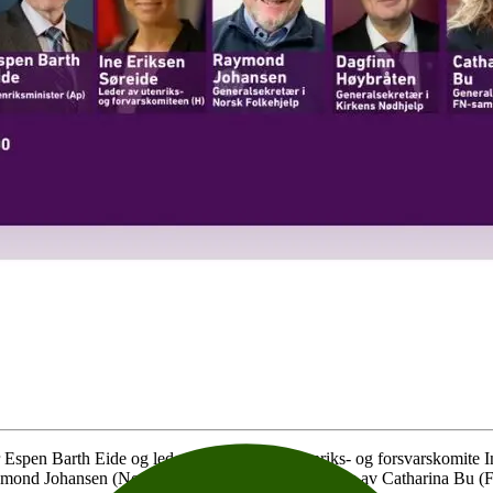
 Espen Barth Eide og leder av Stortingets utenriks- og forsvarskomite I
ymond Johansen (Norsk Folkehjelp). Samtalen ledes av Catharina Bu (