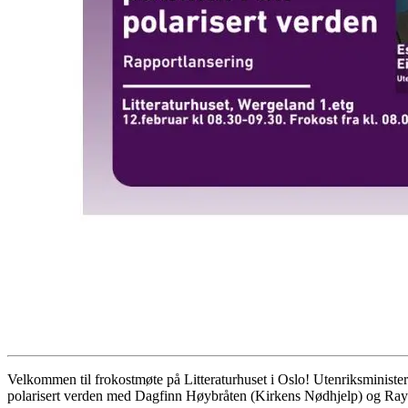
Velkommen til frokostmøte på Litteraturhuset i Oslo! Utenriksminister
polarisert verden med Dagfinn Høybråten (Kirkens Nødhjelp) og Ra