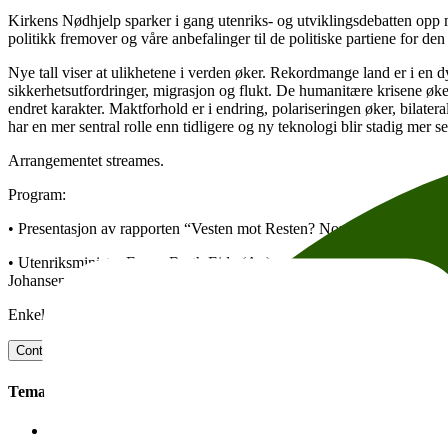
Kirkens Nødhjelp sparker i gang utenriks- og utviklingsdebatten opp m
politikk fremover og våre anbefalinger til de politiske partiene for den
Nye tall viser at ulikhetene i verden øker. Rekordmange land er i en d
sikkerhetsutfordringer, migrasjon og flukt. De humanitære krisene øke
endret karakter. Maktforhold er i endring, polariseringen øker, bilater
har en mer sentral rolle enn tidligere og ny teknologi blir stadig mer s
Arrangementet streames.
Program:
• Presentasjon av rapporten “Vesten mot Resten? Norsk politikk i en p
• Utenriksminister Espen Barth Eide (Ap) møter leder av Stortingets
Johansen fra Norsk Folkehjelp til samtale om trendene som påvirker ve
Enkel servering fra kl. 08.00
Contact host
Add to calendar
Facebook Event
Copy link
About acc
Tema:
Politics and Society