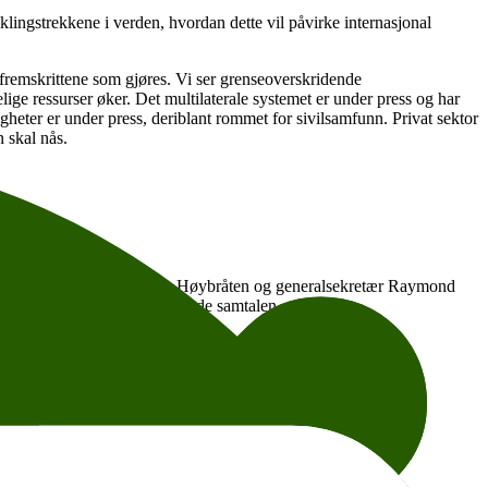
lingstrekkene i verden, hvordan dette vil påvirke internasjonal
e fremskrittene som gjøres. Vi ser grenseoverskridende
ige ressurser øker. Det multilaterale systemet er under press og har
igheter er under press, deriblant rommet for sivilsamfunn. Privat sektor
n skal nås.
r i Kirkens Nødhjelp Dagfinn Høybråten og generalsekretær Raymond
na Bu fra FN-sambandet vil lede samtalen.