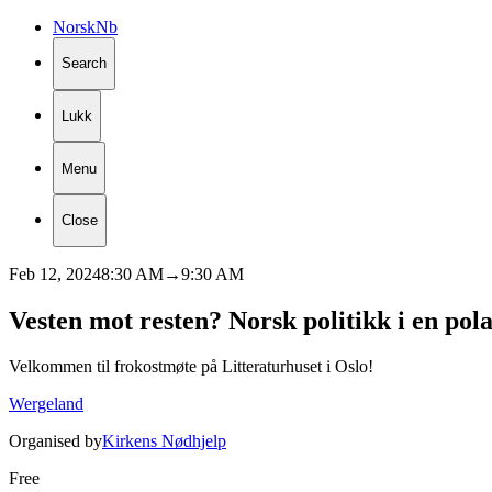
Norsk
Nb
Search
Lukk
Menu
Close
Feb 12, 2024
8:30 AM
→
9:30 AM
Vesten
mot
resten?
Norsk
politikk
i
en
pola
Velkommen til frokostmøte på Litteraturhuset i Oslo!
Wergeland
Organised by
Kirkens Nødhjelp
Free