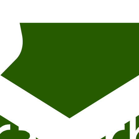
g photo permission, and photo credit. For questions about content, partici
 storstue, med amfi og stolrader.