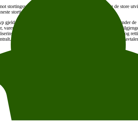
ot stortingsvalget 2025 med en ny rapport som tar for seg de store utvik
 neste stortingsperioden.
yp gjeldskrise. Samtidig bidrar klimaendringene til å slå beina under d
r, varer lengre og blir mer komplekse. Gapet mellom behov og tilgjengel
alisering på fremmarsj, vi ser økt populisme og at verdier, normer og rett
entralt. I 2025 vil det være 5 år til både bærekraftsmålene og Parisavtale
olarisert verden”
 utenriks- og forsvarskomite Ine Eriksen Søreide (H), generalsekretæ
rden vi lever i og hvilke politiske løsninger som må på plass. Cathari
esesibility