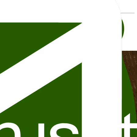
pants, or other details, please contact the organizer directly.