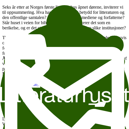
Seks år etter at Norges første litteraturhus åpnet dørene, inviterer vi
til oppsummering. Hva har Litteraturhuset betydd for litteraturen og
den offentlige samtalen? For debattklimaet, mediene og forfatterne?
Står huset i veien for bibliotekene, eller fungerer det som en
berikelse, og er det et offentlig anliggende å sikre slike institusjoner?
Tidligere utenriksminister
Jonas Gahr Støre
snakker innledningsvis
om Litteraturhusets rolle for det offentlige ordskiftet i Norge, mens
forfatter
Vigdis Hjorth
innleder om Litteraturhuset og
forfatterrollen. Statssekretær i kulturdepartementet
Knut Olav
Åmås
, byråd for kultur og næring
Hallstein Bjercke
og litteratursjef
ved Kulturhuset i Stockholm
Ingemar Fasth
vil alle belyse
problemstillingen fra ulike ståsteder og delta i panelet. Moderator er
Mikkel Bugge
.
Påmelding til
post@litteraturhuset.no
(mailto:post@litteraturhuset.no)
.
Symposium 2013 varer fra 30. oktober til 3. november.
Les mer og se hele programmet
(https://litteraturhuset.no/arrangement/symposium-2013/)
Litteraturhuset Seminar om Litteraturhusets rolle Symposium 2013
Wergeland Påmelding