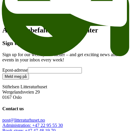
Add to calendar
Copy link
About accesesibility
Tema:
Andre anbefalte arrangementer
Sign up for our newsletter
Sign up for our weekly newsletter – and get exciting news and
events in your inbox every week!
Epost-adresse
Meld meg på
Stiftelsen Litteraturhuset
Wergelandsveien 29
0167 Oslo
Contact us
post@litteraturhuset.no
Administration
:
+47 22 95 55 30
Book store
:
+47 47 48 19 70