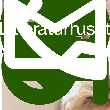
Aug 25
7:00 PM
Everyday Heroes: Elizabeth Strout
Det Norske Teatret (Kristian IVs gate 8)
Litteraturhuset