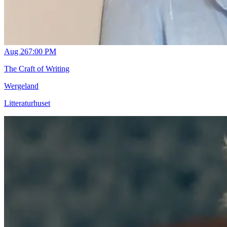
Aug 26
7:00 PM
The Craft of Writing
Wergeland
Litteraturhuset