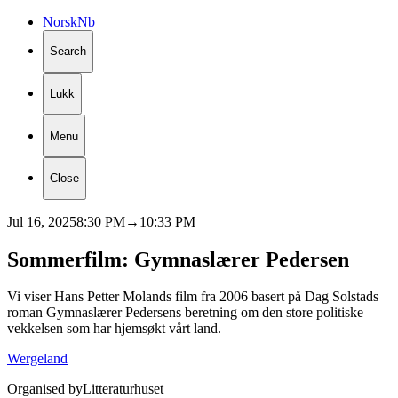
Norsk
Nb
Search
Lukk
Menu
Close
Jul 16, 2025
8:30 PM
→
10:33 PM
Sommerfilm:
Gymnaslærer
Pedersen
Vi viser Hans Petter Molands film fra 2006 basert på Dag Solstads
roman Gymnaslærer Pedersens beretning om den store politiske
vekkelsen som har hjemsøkt vårt land.
Wergeland
Organised by
Litteraturhuset