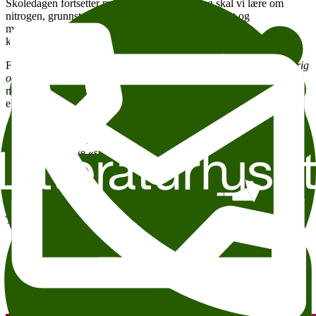
Skoledagen fortsetter med naturfagstime! I dag skal vi lære om
nitrogen, grunnstoffet som har gitt oss bomber, krutt og
masseødeleggelsesvåpen, men også supercomputere og
kunstgjødsel, en forutsetning for verdens matproduksjon.
Forfatter og fysiker
Anja Røyne
har skrevet boka
Livet, døden, krig
og korn. Historier om nitrogen
og forteller oss om nitrogenets
mangfoldige historie. Kanskje blir det også rom for et lite
eksperiment?
Gjennom festivaldagen inviterer vi publikum «tilbake til
skolebenken» i Nedjma. Her vil forfattere formidle fag på lettbent
vis gjennom korte «skoletimer» på 20 minutter. Kanskje spør de om
hjelp fra klassen underveis.
Add to calendar
Copy link
About accesesibility
Tema:
Sakprosafestivalen
Freedom of expression and democracy
Andre anbefalte arrangementer