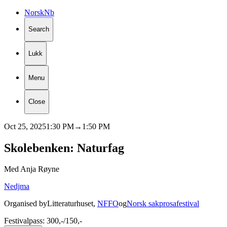
Norsk
Nb
Search
Lukk
Menu
Close
Oct 25, 2025
1:30 PM
→
1:50 PM
Skolebenken:
Naturfag
Med Anja Røyne
Nedjma
Organised by
Litteraturhuset
,
NFFO
og
Norsk sakprosafestival
Festivalpass: 300,-/150,-