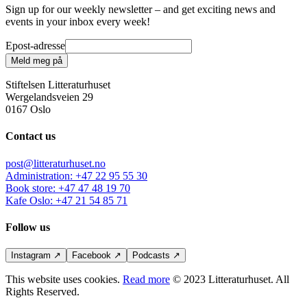
Sign up for our weekly newsletter – and get exciting news and
events in your inbox every week!
Epost-adresse
Meld meg på
Stiftelsen Litteraturhuset
Wergelandsveien 29
0167 Oslo
Contact us
post@litteraturhuset.no
Administration
:
+47 22 95 55 30
Book store
:
+47 47 48 19 70
Kafe Oslo
:
+47 21 54 85 71
Follow us
Instagram
↗
Facebook
↗
Podcasts
↗
This website uses cookies.
Read more
© 2023 Litteraturhuset. All
Rights Reserved.