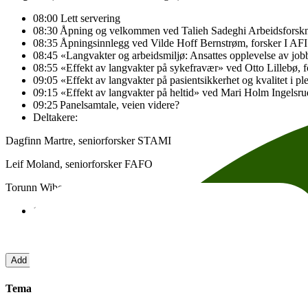
08:00 Lett servering
08:30 Åpning og velkommen ved Talieh Sadeghi Arbeidsforskni
08:35 Åpningsinnlegg ved Vilde Hoff Bernstrøm, forsker I AFI 
08:45 «Langvakter og arbeidsmiljø: Ansattes opplevelse av job
08:55 «Effekt av langvakter på sykefravær» ved Otto Lillebø, 
09:05 «Effekt av langvakter på pasientsikkerhet og kvalitet i 
09:15 «Effekt av langvakter på heltid» ved Mari Holm Ingelsru
09:25 Panelsamtale, veien videre?
Deltakere:
Dagfinn Martre, seniorforsker STAMI
Leif Moland, seniorforsker FAFO
Torunn Wibe, spesialkonsulent USHT Oslo
10:00 Vel hjem
Arrangement vil også strømmes direkte
Add to calendar
Copy link
About accesesibility
Tema: