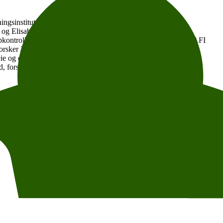
ngsinstituttet ved OsloMet (AFI)
og Elisabeth Fevang, seniorforsker ved Frischsenteret
bkontroll og arbeidstempo ved Andreas Lillebråten, stipendiat AFI
forsker 2 NIFU
pleie og omsorg» ved Vilde Hoff Bernstrøm, forsker I AFI
d, forsker II AFI