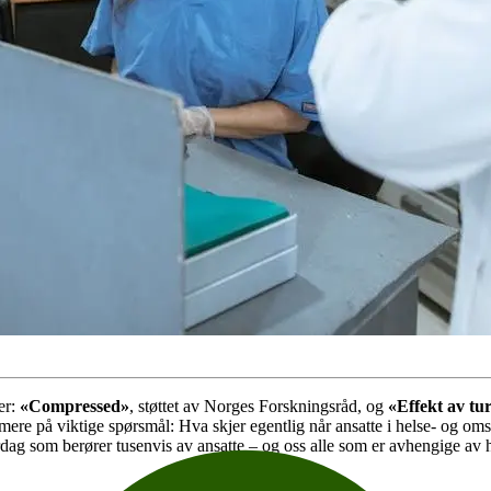
er:
«Compressed»
, støttet av Norges Forskningsråd, og
«Effekt av t
ærmere på viktige spørsmål: Hva skjer egentlig når ansatte i helse- og 
rdag som berører tusenvis av ansatte – og oss alle som er avhengige av h