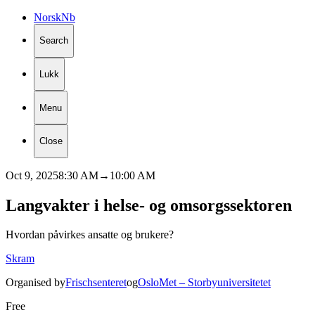
Norsk
Nb
Search
Lukk
Menu
Close
Oct 9, 2025
8:30 AM
→
10:00 AM
Langvakter
i
helse-
og
omsorgssektoren
Hvordan påvirkes ansatte og brukere?
Skram
Organised by
Frischsenteret
og
OsloMet – Storbyuniversitetet
Free