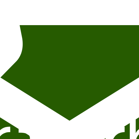
g photo permission, and photo credit. For questions about content, partici
itteraturhuset, lokalisert i andre etasje.