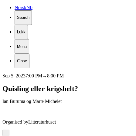
Norsk
Nb
Search
Lukk
Menu
Close
Sep 5, 2023
7:00 PM
→
8:00 PM
Quisling
eller
krigshelt?
Ian Buruma og Marte Michelet
–
Organised by
Litteraturhuset
–