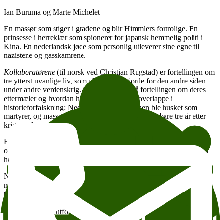
Ian Buruma og Marte Michelet
En massør som stiger i gradene og blir Himmlers fortrolige. En
prinsesse i herreklær som spionerer for japansk hemmelig politi i
Kina. En nederlandsk jøde som personlig utleverer sine egne til
nazistene og gasskamrene.
Kollaboratørene
(til norsk ved Christian Rugstad) er fortellingen om
tre ytterst uvanlige liv, som alle tjenestegjorde for den andre siden
under andre verdenskrig. Men boka er også fortellingen om deres
ettermæler og hvordan historieskriving kan overlappe i
historieforfalskning: Nederlenderen og spionen ble husket som
martyrer, og massøren fikk Røde Kors hederstegn bare tre år etter
krigens slutt.
Hvorfor ble disse menneskene unntatt ettertidens skyld og sosiale
oppgjør? Hvor står de i dag, og hva forteller de oss om hvordan vi
husker krigen?
Nederlandske
Ian Buruma
er forfatter, historiker og professor i
menneskerettigheter og journalistikk. I over fire tiår har han skrevet
populære og anerkjente bøker innen kultur og historie, med særlig
vekt på Europa, Japan og Kina. Med bøker som
År null
og
Vekten
av skyld
har han utforsket vestlig og østlig historieskriving og