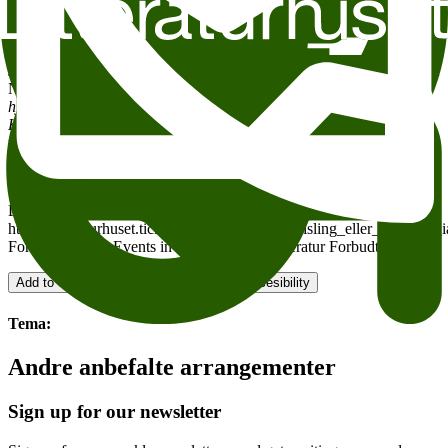
mytologisering av landssvikere.
Kollaboratørene
utvider
forfatterskapet med et empatisk og velskrevet nærbilde av tre
problematiske figurer fra andre verdenskrig.
Journalist og forfatter
Marte Michelet
satte spørsmål om skyld blant
Norges krigshelter på agendaen med boka
Hva visste
hjemmefronten?
, som ble gjenstand for stor debatt. Hun har lest
Kollaboratørene
med stor iver
,
og møter Buruma til samtale om
urett, skyld og ettertidens historieskriving.
Arrangementet foregår på engelsk
.
Litteraturhuset Wergeland
https://litteraturhuset.ticketco.events/no/nb/e/quisling_eller_krigsh
Forfattersamtale Events in English Skjønnlitteratur Forbudte bøker
Add to calendar
Copy link
About accesesibility
Tema:
Andre anbefalte arrangementer
Sign up for our newsletter