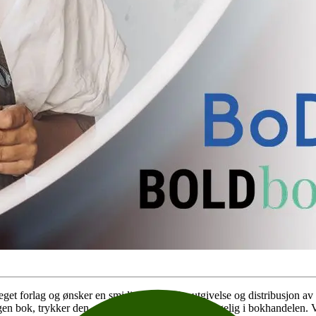
eget forlag og ønsker en smidig prosess for utgivelse og distribusjon av
n bok, trykker den, utgir den og gjør den tilgjengelig i bokhandelen. Vi