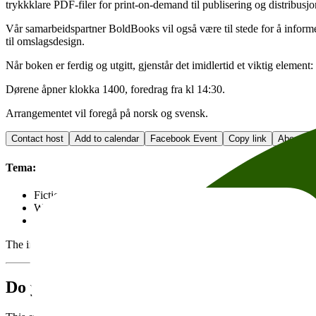
trykkklare PDF-filer for print-on-demand til publisering og distribusjo
Vår samarbeidspartner BoldBooks vil også være til stede for å informe
til omslagsdesign.
Når boken er ferdig og utgitt, gjenstår det imidlertid et viktig elem
Dørene åpner klokka 1400, foredrag fra kl 14:30.
Arrangementet vil foregå på norsk og svensk.
Contact host
Add to calendar
Facebook Event
Copy link
About acc
Tema:
Fiction
Worklife and Leadership
Arts, music and theatre
The individual organizer is responsible for the event and text, obtainin
Do you want to rent Skram?