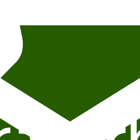
itteraturhuset, lokalisert i andre etasje.