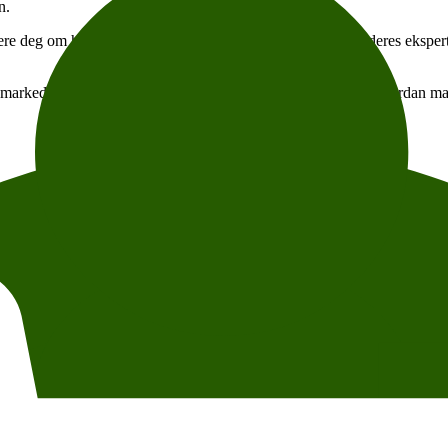
n.
re deg om hvordan du kan kontakte dem for å få hjelp fra deres eksperte
ent: markedsføring. Sammen vil vi også diskutere og gi tips om hvordan 
esesibility
g photo permission, and photo credit. For questions about content, partici