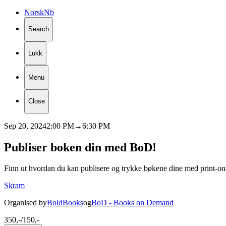
Norsk
Nb
Search
Lukk
Menu
Close
Sep 20, 2024
2:00 PM
→
6:30 PM
Publiser
boken
din
med
BoD!
Finn ut hvordan du kan publisere og trykke bøkene dine med print-on
Skram
Organised by
BoldBooks
og
BoD - Books on Demand
350,-/150,-