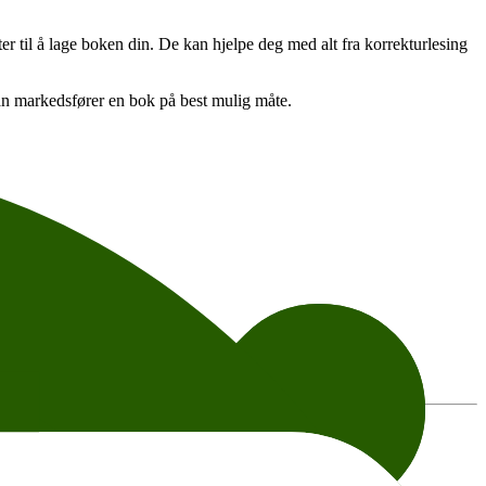
r til å lage boken din. De kan hjelpe deg med alt fra korrekturlesing
man markedsfører en bok på best mulig måte.
pants, or other details, please contact the organizer directly.