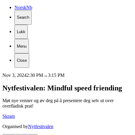
Norsk
Nb
Search
Lukk
Menu
Close
Nov 3, 2024
2:30 PM
→
3:15 PM
Nytfestivalen:
Mindful
speed
friending
Møt nye venner og øv deg på å presentere deg selv ut over
overfladisk prat!
Skram
Organised by
Nytfestivalen