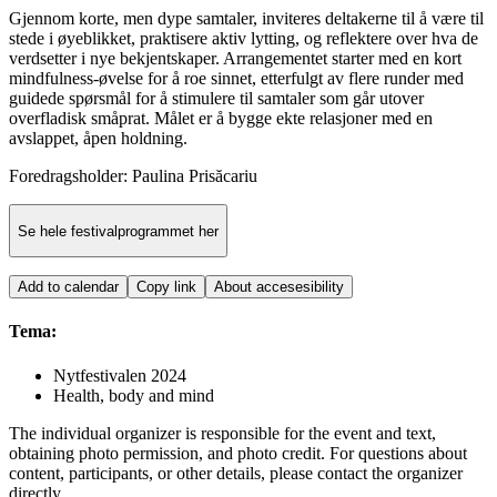
Gjennom korte, men dype samtaler, inviteres deltakerne til å være til
stede i øyeblikket, praktisere aktiv lytting, og reflektere over hva de
verdsetter i nye bekjentskaper. Arrangementet starter med en kort
mindfulness-øvelse for å roe sinnet, etterfulgt av flere runder med
guidede spørsmål for å stimulere til samtaler som går utover
overfladisk småprat. Målet er å bygge ekte relasjoner med en
avslappet, åpen holdning.
Foredragsholder: Paulina Prisăcariu
Se hele festivalprogrammet her
Add to calendar
Copy link
About accesesibility
Tema:
Nytfestivalen 2024
Health, body and mind
The individual organizer is responsible for the event and text,
obtaining photo permission, and photo credit. For questions about
content, participants, or other details, please contact the organizer
directly.