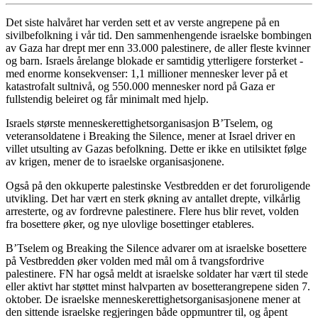
Det siste halvåret har verden sett et av verste angrepene på en
sivilbefolkning i vår tid. Den sammenhengende israelske bombingen
av Gaza har drept mer enn 33.000 palestinere, de aller fleste kvinner
og barn. Israels årelange blokade er samtidig ytterligere forsterket -
med enorme konsekvenser: 1,1 millioner mennesker lever på et
katastrofalt sultnivå, og 550.000 mennesker nord på Gaza er
fullstendig beleiret og får minimalt med hjelp.
Israels største menneskerettighetsorganisasjon B’Tselem, og
veteransoldatene i Breaking the Silence, mener at Israel driver en
villet utsulting av Gazas befolkning. Dette er ikke en utilsiktet følge
av krigen, mener de to israelske organisasjonene.
Også på den okkuperte palestinske Vestbredden er det foruroligende
utvikling. Det har vært en sterk økning av antallet drepte, vilkårlig
arresterte, og av fordrevne palestinere. Flere hus blir revet, volden
fra bosettere øker, og nye ulovlige bosettinger etableres.
B’Tselem og Breaking the Silence advarer om at israelske bosettere
på Vestbredden øker volden med mål om å tvangsfordrive
palestinere. FN har også meldt at israelske soldater har vært til stede
eller aktivt har støttet minst halvparten av bosetterangrepene siden 7.
oktober. De israelske menneskerettighetsorganisasjonene mener at
den sittende israelske regjeringen både oppmuntrer til, og åpent