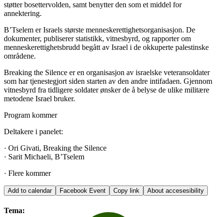
støtter bosettervolden, samt benytter den som et middel for
annektering.
B’Tselem er Israels største menneskerettighetsorganisasjon. De
dokumenter, publiserer statistikk, vitnesbyrd, og rapporter om
menneskerettighetsbrudd begått av Israel i de okkuperte palestinske
områdene.
Breaking the Silence er en organisasjon av israelske veteransoldater
som har tjenestegjort siden starten av den andre intifadaen. Gjennom
vitnesbyrd fra tidligere soldater ønsker de å belyse de ulike militære
metodene Israel bruker.
Program kommer
Deltakere i panelet:
· Ori Givati, Breaking the Silence
· Sarit Michaeli, B’Tselem
· Flere kommer
Add to calendar
Facebook Event
Copy link
About accesesibility
Tema: