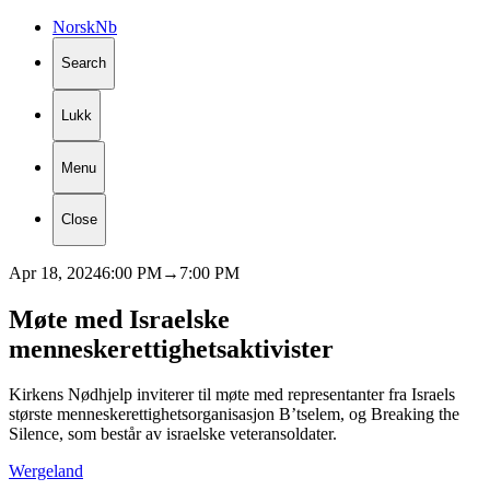
Norsk
Nb
Search
Lukk
Menu
Close
Apr 18, 2024
6:00 PM
→
7:00 PM
Møte
med
Israelske
menneskerettighetsaktivister
Kirkens Nødhjelp inviterer til møte med representanter fra Israels
største menneskerettighetsorganisasjon B’tselem, og Breaking the
Silence, som består av israelske veteransoldater.
Wergeland