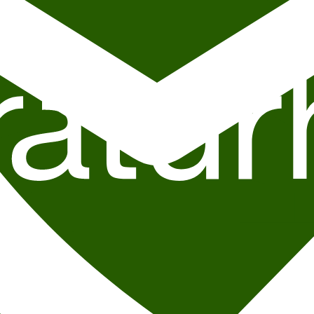
tboka
Tatt av kvinnen
. Siden den gang har det kommet mange bestselgend
tv. Hans siste tv-serie
Kampen for tilværelsen
fra 2015, om begrenset mi
te er tredje del i fortellingen om Doppler, en mann som ikke uten videre
år han prøver å gjøre comeback i egen familie blir det vanskeligere enn
dag 10. mars
både
kl. 9.30
,
kl. 10.30
og
kl. 12.00
. Forfattermøtet varer
s in your inbox every week!