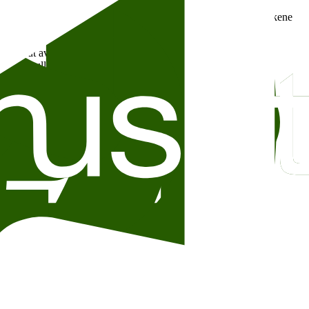
e titler for både barn og voksne, blant dem
Naiv. Super
og bøkene
ddelklasseliv i en hageby, har nærmest fått kultstatus.
 finner ut av sitt forhold til verden og menneskene. Her kommer
 man skulle tro.
 i 45 minutter. Påmelding til biljana@litteraturhuset.no.