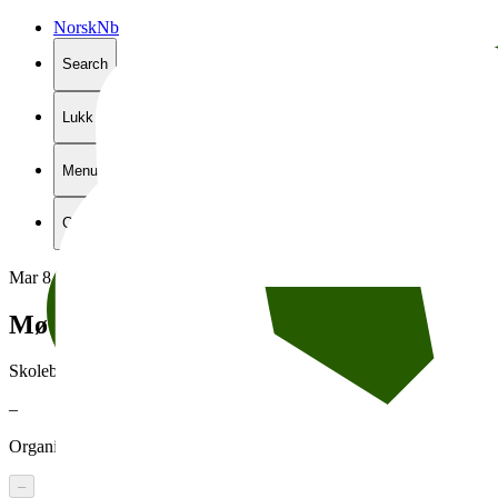
Norsk
Nb
Search
Lukk
Menu
Close
Mar 8, 2016
9:30 AM
→
9:30 AM
Møt
forfatter
Erlend
Loe
Skolebesøk for videregående skoler
–
Organised by
Litteraturhuset
–