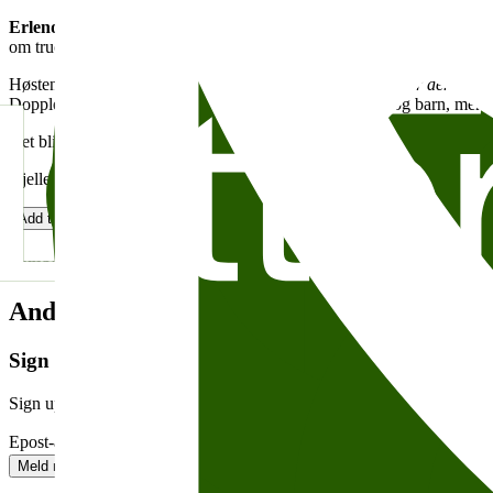
Erlend Loe
fikk sitt store litterære gjennombrudd allerede med debu
om truckføreren Kurt. Loe har også med hell begått manus for film og 
Høsten 2015 kom romanen
Slutten på verden slik vi kjenner den
. Det
Doppler etter noen år i skogen på at han har både kone og barn, men n
Det blir forfattermøter med Erlend Loe
tirsdag 8
.,
onsdag 9.
og
tors
Kjelleren Litteraturhuset Skolebesøk for videregående skoler
Add to calendar
Copy link
About accesesibility
Tema:
Andre anbefalte arrangementer
Sign up for our newsletter
Sign up for our weekly newsletter – and get exciting news and event
Epost-adresse
Meld meg på