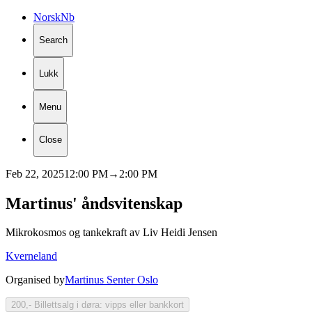
Norsk
Nb
Search
Lukk
Menu
Close
Feb 22, 2025
12:00 PM
→
2:00 PM
Martinus'
åndsvitenskap
Mikrokosmos og tankekraft av Liv Heidi Jensen
Kverneland
Organised by
Martinus Senter Oslo
200,- Billettsalg i døra: vipps eller bankkort