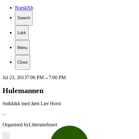
Norsk
Nb
Search
Lukk
Menu
Close
Jul 23, 2013
7:00 PM
→
7:00 PM
Hulemannen
Snikkikk med Jørn Lier Horst
–
Organised by
Litteraturhuset
–