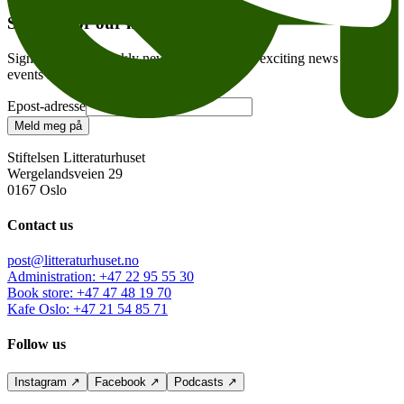
Sign up for our newsletter
Sign up for our weekly newsletter – and get exciting news and
events in your inbox every week!
Epost-adresse
Meld meg på
Stiftelsen Litteraturhuset
Wergelandsveien 29
0167 Oslo
Contact us
post@litteraturhuset.no
Administration
:
+47 22 95 55 30
Book store
:
+47 47 48 19 70
Kafe Oslo
:
+47 21 54 85 71
Follow us
Instagram
↗
Facebook
↗
Podcasts
↗