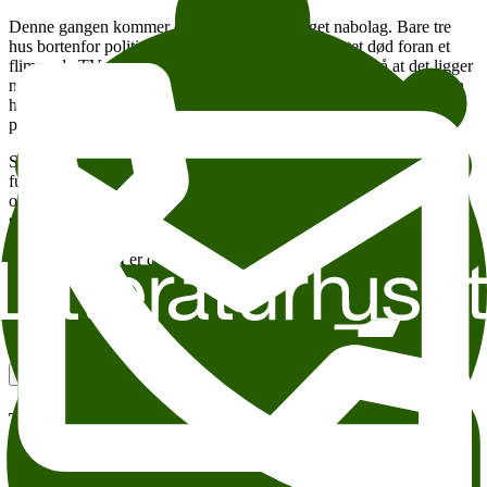
Denne gangen kommer døden til Wistings eget nabolag. Bare tre
hus bortenfor politimannens hjem har en mann sittet død foran et
flimrende TV-apparat i fire måneder. Ingenting tyder på at det ligger
noe kriminelt bak dødsfallet. Likevel vekker saken nysgjerrigheten
hos Wistings journalistdatter Line, som vil lage et nyskapende
portrett av et helt ukjent menneske.
Samtidig får politiet melding om et annet dødsfall. En mann blir
funnet på et hogstfelt, og han bærer preg av å ha ligget lenge. Et
oppsiktsvekkende funn på den døde blir innledningen til en av de
største menneskejaktene i norsk kriminalhistorie.
Jørn Lier Horst
er dramatiker, forfatter og politimann og har en
lang rekke bøker om politiførstebetjent William Wisting bak seg. For
romanen
Jakthundene
fikk han årets Rivertonpris.
Litteraturhuset Snikkikk med Jørn Lier Horst
Add to calendar
Copy link
About accesesibility
Tema:
Andre anbefalte arrangementer