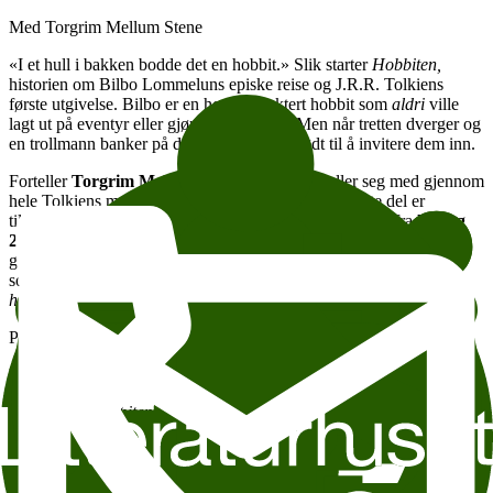
Med Torgrim Mellum Stene
«I et hull i bakken bodde det en hobbit.» Slik starter
Hobbiten,
historien om Bilbo Lommeluns episke reise og J.R.R. Tolkiens
første utgivelse. Bilbo er en høyt respektert hobbit som
aldri
ville
lagt ut på eventyr eller gjøre noe uventet. Men når tretten dverger og
en trollmann banker på døra, ser han seg nødt til å invitere dem inn.
Forteller
Torgrim Mellum Stene
leser og forteller seg med gjennom
hele Tolkiens mesterverk
Hobbiten
, i to runder. Første del er
tilgjengelig fra
fredag 24. april kl. 18.30
, og andre del fra
lørdag
25. april kl. 18.30
. Bli med Bilbo på eventyr og hør hvordan det
gikk til at en liten hobbit fant maktens ring og utløste hendelsene
som utgjør bakteppe for Tolkiens fantastiske storverk
Ringenes
herre.
Passer for barn fra seks år og oppover.
Varighet: ca 40 minutter per gang.
Utdrag fra Hobbiten er gjengitt med tillatelse fra oversetter Nils
Ivar Agøy og HarperCollins Publishers. © norsk utgave Tiden
norsk forlag A/S 1972
™©1990 Frank Richard Williamsom and Christopher Reuel