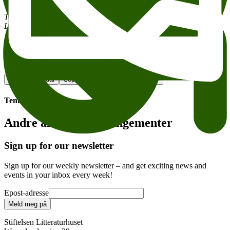
Tolkien, executors of the estate of the late John Ronald Reuel
Tolkien
.
Published by arrangement with HarperCollins Publishers
Ltd.
Videoene er ikke lenger tilgjengelige.
Litteraturhuset Digitalt Gratis - digitalt Litteraturhuset strømmer
Add to calendar
Copy link
About accesesibility
Tema:
Andre anbefalte arrangementer
Sign up for our newsletter
Sign up for our weekly newsletter – and get exciting news and
events in your inbox every week!
Epost-adresse
Meld meg på
Stiftelsen Litteraturhuset