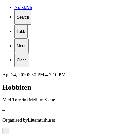
Norsk
Nb
Search
Lukk
Menu
Close
Apr 24, 2020
6:30 PM
→
7:10 PM
Hobbiten
Med Torgrim Mellum Stene
–
Organised by
Litteraturhuset
–