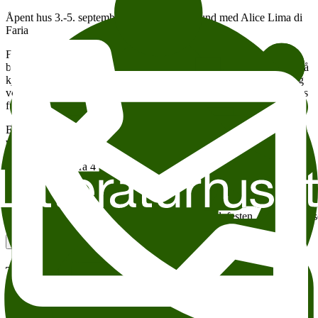
Åpent hus 3.-5. september Lese- og tegnestund med Alice Lima di
Faria
Forfatter og illustratør
Alice Lima di Faria
leser og tegner fra
billedboka
Fuglefesten
om flaggermusen Flapps som synes det er så
kjedelig å være våken om natten når alle andre sover. Ikke en gang
vennen Mark orker å holde seg våken, for han er invitert på fest hos
fuglene neste dag. Men Flapps er ikke invitert…
En fortelling om å føle seg utenfor, men å finne sine egentlige
venner til slutt!
Passer for barn fra 4 år og oppover.
Litteraturhuset Berner-kjelleren Gratisbilletter legges ut 1. september
kl. 9.00 For barn og unge
https://litteraturhuset.ticketco.events/no/nb/e/fuglefesten_tegne_og_
Add to calendar
Copy link
About accesesibility
Tema:
Andre anbefalte arrangementer