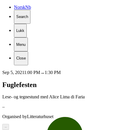
Norsk
Nb
Search
Lukk
Menu
Close
Sep 5, 2021
1:00 PM
→
1:30 PM
Fuglefesten
Lese- og tegnestund med Alice Lima di Faria
–
Organised by
Litteraturhuset
–