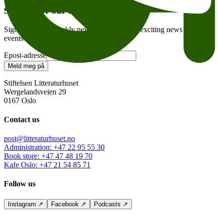
Sign up for our newsletter
Sign up for our weekly newsletter – and get exciting news and
events in your inbox every week!
Epost-adresse
Meld meg på
Stiftelsen Litteraturhuset
Wergelandsveien 29
0167 Oslo
Contact us
post@litteraturhuset.no
Administration
:
+47 22 95 55 30
Book store
:
+47 47 48 19 70
Kafe Oslo
:
+47 21 54 85 71
Follow us
Instagram
↗
Facebook
↗
Podcasts
↗