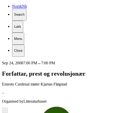
Norsk
Nb
Search
Lukk
Menu
Close
Sep 24, 2008
7:00 PM
→
7:00 PM
Forfattar,
prest
og
revolusjonær
Ernesto Cardenal møter Kjartan Fløgstad
–
Organised by
Litteraturhuset
–