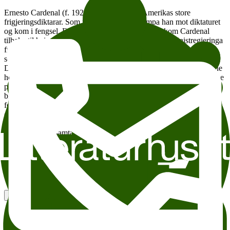
Ernesto Cardenal (f. 1925) er ein av Latin-Amerikas store
frigjeringsdiktarar. Som ung i Nicaragua kjempa han mot diktaturet
og kom i fengsel. Etter ein periode i eksil i USA, kom Cardenal
tilbake til heimlandet og sat som kulturminister i Sandinistregjeringa
fram til 1987. På midten av 90-talet braut han med Sandinistane,
som han meinte var blitt for autoritære.
Det politiske engasjementet og den religiøse trua kom tidleg til syne
hos Cardenal. I dei første dikta sine kritiserte han den imperialistiske
påverknaden USA hadde på Mellom-Amerika. Han låner óg ofte
bibelske motiv, mellom anna i diktsamlinga
Salmos
(1967) som i
form og innhald minnar om gammaltestamentlege salmar. Cardenal
er ein av dei som har tala sterkast om naud og håp for dei
undertrykte i Latin-Amerika. Korleis ser han på kontinentet i dag?
Møt Cardenal i samtale med Kjartan Fløgstad og journalist Sigrun
Slapgard.
Singelkuttet: Inger Elisabeth Hansen
Wergeland Litteraturhuset Ernesto Cardenal møter Kjartan Fløgstad
Add to calendar
Copy link
About accesesibility
Tema: