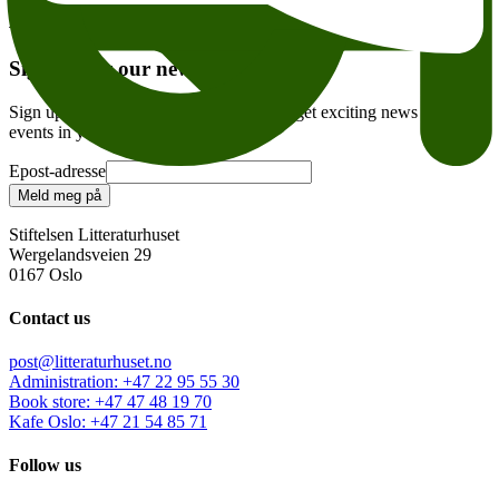
Andre anbefalte arrangementer
Sign up for our newsletter
Sign up for our weekly newsletter – and get exciting news and
events in your inbox every week!
Epost-adresse
Meld meg på
Stiftelsen Litteraturhuset
Wergelandsveien 29
0167 Oslo
Contact us
post@litteraturhuset.no
Administration
:
+47 22 95 55 30
Book store
:
+47 47 48 19 70
Kafe Oslo
:
+47 21 54 85 71
Follow us