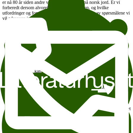
er nå 80 år siden andre verdenskrig og krig på norsk jord. Er vi
forberedt dersom alvoret skulle treffe oss igjen, og hvilke
utfordringer og forpliktelser står vi overfor? Noen av spørsmålene vi
vil adressere inkluderer:
Hvilke forpliktelser har vi overfor krigsfanger og sivilt
internerte og er vi beredt på å håndtere dette i praksis?
Har vi tilstrekkelig nasjonal lovhjemmel for internering av
sivile?
Hvordan ivaretar vi sivilbefolkningen i forbindelse med
evakuering på norsk jord og hvem har ansvaret?
Når kan befolkningen krigsutflyttes og hvem er det som kan
beslutte dette?
Hvor mye kan personellet i Forsvaret om reglene i krig, og er
de beredt til å etterleve dem?
Hvordan beskriver den nye norske manualen for krigens
folkerett hva norske styrker må gjøre for å etterleve reglene i
krig?
Hvilke krav stiller internasjonal humanitærrett til Forsvaret om
å skille seg ut (distinksjonsprinsippet) fra befolkningen?
Hva må gjøres i fredstid for at Forsvaret skal være bedre rustet
til å etterleve reglene i krig?
program