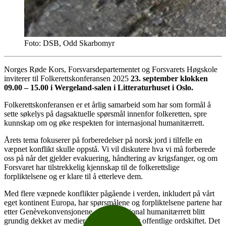
Foto: DSB, Odd Skarbomyr
Norges Røde Kors, Forsvarsdepartementet og Forsvarets Høgskole
inviterer til Folkerettskonferansen 2025
23. september klokken
09.00 – 15.00 i Wergeland-salen i Litteraturhuset i Oslo.
Folkerettskonferansen er et årlig samarbeid som har som formål å
sette søkelys på dagsaktuelle spørsmål innenfor folkeretten, spre
kunnskap om og øke respekten for internasjonal humanitærrett.
Årets tema fokuserer på forberedelser på norsk jord i tilfelle en
væpnet konflikt skulle oppstå. Vi vil diskutere hva vi må forberede
oss på når det gjelder evakuering, håndtering av krigsfanger, og om
Forsvaret har tilstrekkelig kjennskap til de folkerettslige
forpliktelsene og er klare til å etterleve dem.
Med flere væpnede konflikter pågående i verden, inkludert på vårt
eget kontinent Europa, har spørsmålene og forpliktelsene partene har
etter Genèvekonvensjonene og internasjonal humanitærrett blitt
grundig dekket av medier og debattert i det offentlige ordskiftet. Det