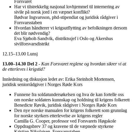
Forsvaret
Har vi tilstrekkelig nasjonal lovhjemmel til internering av
sivile på norsk jord i en væpnet konflikt?
Bødvar Ingvarsson, phd-stipendiat og juridisk rådgiver i
Forsvarsstaben
Hvordan håndterer vi krigsutflytting av befolkningen dersom
det blir nødvendig?
Eva Sjøholt-Sandvik, distriktssjef i Oslo og Akershus
sivilforsvarsdistrikt
12.15–13.00 Lunsj
13.00–14.30 Del 2
-
Kan Forsvaret reglene og hvordan sikrer vi at
de etterleves i krigstid?
Innledning og diskusjon ledet av: Erika Steinholt Mortensen,
juridisk seniorrådgiver i Norges Røde Kors
Funnene fra soldatundersøkelsen og hva de kan fortelle oss
om norske soldaters kunnskap og holdning til krigens folkerett
Benedicte Røvik, juridisk rådgiver i Norges Røde Kors
Den nye norske manualen for krigens folkerett som grunnlag
for norske styrkers etterlevelse av krigens regler
Camilla G. Cooper, professor ved Forsvarets Høgskole
Oppdragsbrev 37 og kravene til de væpnede styrkene
Kristian Nikolaisen, Forsvarsstaben