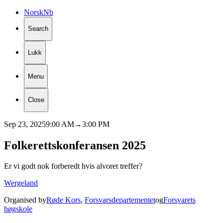
Norsk
Nb
Search
Lukk
Menu
Close
Sep 23, 2025
9:00 AM
→
3:00 PM
Folkerettskonferansen
2025
Er vi godt nok forberedt hvis alvoret treffer?
Wergeland
Organised by
Røde Kors
,
Forsvarsdepartementet
og
Forsvarets
høgskole