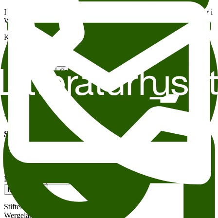
I sommer kan du se fotball-VM på en av byens største storskjermer i
Wergeland.
Kampstart kl. 21.00. Dørene åpner kl. 19.30.
Wergeland Litteraturhuset Fotball-VM på storskjerm
Add to calendar
Copy link
About accesesibility
Tema:
Andre anbefalte arrangementer
Sign up for our newsletter
Sign up for our weekly newsletter – and get exciting news and
events in your inbox every week!
Epost-adresse
Meld meg på
Stiftelsen Litteraturhuset
Wergelandsveien 29