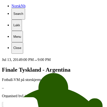
Norsk
Nb
Search
Lukk
Menu
Close
Jul 13, 2014
9:00 PM
→
9:00 PM
Finale
Tyskland
-
Argentina
Fotball-VM på storskjerm
–
Organised by
Litteraturhuset
–