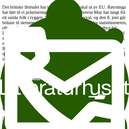
Det britiske fleirtalet har tala: Storbritannia skal ut av EU. Røystinga
har ført til ei polarisering, og statsminister Theresa May har langt frå
eit samla folk i ryggen. No har ho skrive ut nyval, og den 8. juni går
britane til stemmeurnene. Vil det føre til økt støtte for statsministeren,
eller er det ein sjanse for opposisjonen, med Jeremy Corbyn frå
Labour i spissen, til å styrke sin posisjon? Landet som framleis held
seg med eit House of Lords og lange historiske politiske tradisjonar,
er ikkje kjent for dramatiske omveltingar av det slaget vi såg med
Brexit. Kva for utvikling kan vi sjå føre oss politisk og i det britiske
samfunnet framover? Kva er utsiktene for valet, for unionen, for
skotsk sjølvstende og for eit splitta Labour?
Øivind Bratberg
er fyrstelektor ved Institutt for statsvitskap ved
Universitetet i Oslo og har arbeidd særleg mykje med britisk
politikk. I dette foredraget gir han ei innføring i britisk politikk og
samfunn, som no står framfor store endringar.
Foredraget er del av serien om europeiske stormakter i endring på
Litteraturhuset denne våren.
Wergeland Litteraturhuset Laurdagsforedrag ved Øivind Bratberg
Add to calendar
Copy link
About accesesibility