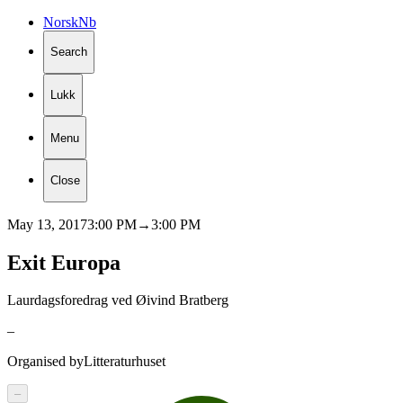
Norsk
Nb
Search
Lukk
Menu
Close
May 13, 2017
3:00 PM
→
3:00 PM
Exit
Europa
Laurdagsforedrag ved Øivind Bratberg
–
Organised by
Litteraturhuset
–