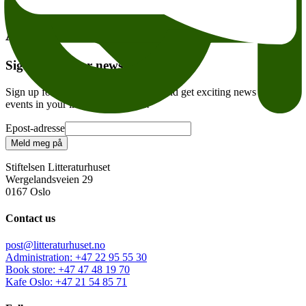
Tema:
Andre anbefalte arrangementer
Sign up for our newsletter
Sign up for our weekly newsletter – and get exciting news and
events in your inbox every week!
Epost-adresse
Meld meg på
Stiftelsen Litteraturhuset
Wergelandsveien 29
0167 Oslo
Contact us
post@litteraturhuset.no
Administration
:
+47 22 95 55 30
Book store
:
+47 47 48 19 70
Kafe Oslo
:
+47 21 54 85 71