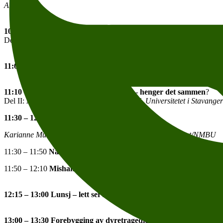
Arne Johan Vetlesen, professor i filosofi, UiO
10:40 – 11:00 Kjærlighet og kunnskap – henger det sammen
?
Del I:
Turid Buvik, atferdskonsulent, leder av Norsk atferdsgruppe for
11:00 – 11:10 Pause
11:10 – 11:30 Kjærlighet og kunnskap – henger det sammen
?
Del II:
Morten Tønnesen, professor i filosofi, Universitetet i Stavanger
11:30 – 12:10 Når det går galt.
Karianne Muri,
s
eniorforsker, veterinær, Veterinærinstituttet/NMBU
11:30 – 11:50
Når ønsket om å hjelpe blir skadelig: Hamstring av 
11:50 – 12:10
Mishandling av dyr, barn og voksne: Hva er samm
12:15 – 13:00 Lunsj – lett servering for de påmeldte
13:00 – 13:30 Forebygging av dyretragedier i landbruket.