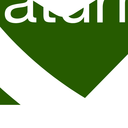
g debatt for de ulike aktørene som er interessert i dyreetikk og dyrevelf
 skyttergravene og åpne opp for nye perspektiver, bedret forståelse, o
 organisasjoner.
egrenset plass i salen og for lunsj.
ag 7.12.23
digitalt.