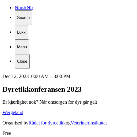
Norsk
Nb
Search
Lukk
Menu
Close
Dec 12, 2023
10:00 AM
→
3:00 PM
Dyretikkonferansen
2023
Er kjærlighet nok? Når omsorgen for dyr går galt
Wergeland
Organised by
Rådet for dyreetikk
og
Veterinærinstituttet
Free