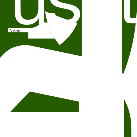
erd i Norge.
g bedre forutsetninger for sameksistens mellom dyr og mennesker.