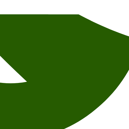
 selskapsdyr
dyr.
enhengene?