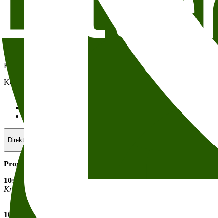
Direktesending
Dyreetikkonferansen er en årlig møteplass for formidling, utveksling o
Hensikten med konferansen er å løfte debatten om dyrs velferd opp fra
Konferansen arrangeres av Rådet for Dyreetikk i samarbeid med andre
Det er gratis å delta, men det
krever påmelding
av hensyn til b
Meld deg på her hvis du skal delta fysisk
Påmeldingsfrist torsd
Påmelding er ikke nødvendig dersom du skal følge konferansen 
Direktesending
Program
10:00 – 10:10
Velkommen og praktiske opplysninger.
Knut Bøe, leder av Rådet for dyreetikk
10:10 – 10:40 Grunnlaget for empati med dyr og mennesker
.