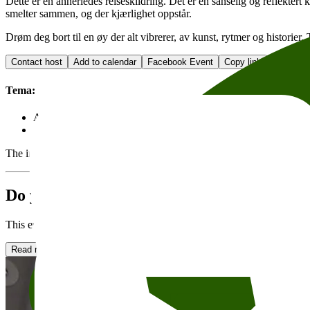
Dette er en annerledes reiseskildring. Det er en sanselig og reflektert
smelter sammen, og der kjærlighet oppstår.
Drøm deg bort til en øy der alt vibrerer, av kunst, rytmer og historier.
Contact host
Add to calendar
Facebook Event
Copy link
About acc
Tema:
Arts, music and theatre
History
The individual organizer is responsible for the event and text, obtainin
Do you want to rent Kverneland?
This event will take place in Kverneland. Kverneland er en lys sal me
Read more about renting