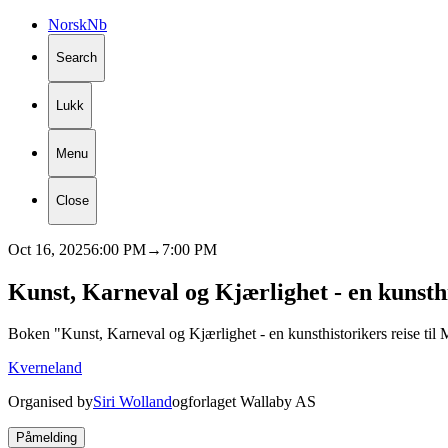
Norsk
Nb
Search
Lukk
Menu
Close
Oct 16, 2025
6:00 PM
→
7:00 PM
Kunst,
Karneval
og
Kjærlighet
-
en
kunsth
Boken "Kunst, Karneval og Kjærlighet - en kunsthistorikers reise til M
Kverneland
Organised by
Siri Wolland
og
forlaget Wallaby AS
Påmelding