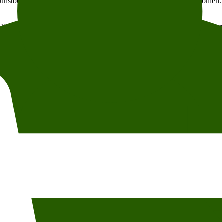
 kunstbok som tar deg med til hjertet av denne tidligere franske kolonien
 Til Martinique, den karibiske øya som bærer på en tung kolonihistorie, m
esesibility
g photo permission, and photo credit. For questions about content, partici
d utsikt mot Slottsparken.