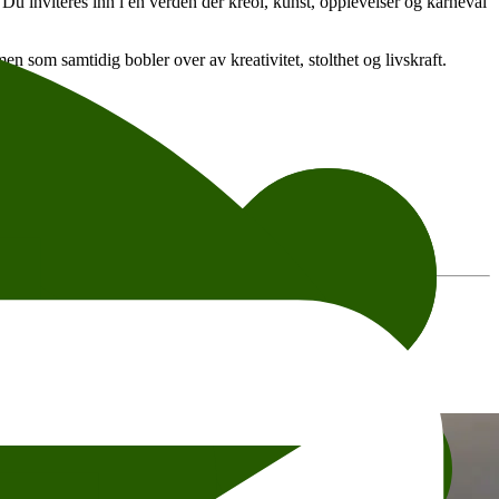
. Du inviteres inn i en verden der kreol, kunst, opplevelser og karneval
en som samtidig bobler over av kreativitet, stolthet og livskraft.
pants, or other details, please contact the organizer directly.