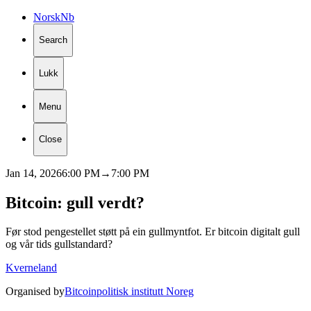
Norsk
Nb
Search
Lukk
Menu
Close
Jan 14, 2026
6:00 PM
→
7:00 PM
Bitcoin:
gull
verdt?
Før stod pengestellet støtt på ein gullmyntfot. Er bitcoin digitalt gull
og vår tids gullstandard?
Kverneland
Organised by
Bitcoinpolitisk institutt Noreg