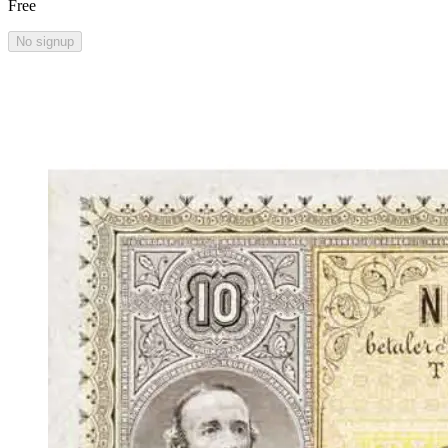
Free
No signup