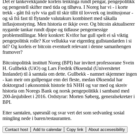
Det er tankevekkjande korleis tenkinga rundt pengar, pengepolitikk
og pengestell skifter med tida og tilhøva. I Noreg har vi - i korte
trekk - gått frå sylv via gull til skir tillit til lovverk og institusjonar -
og så frå fast til flytande valutakurs kombinert med såkalla
inflasjonsstyring. Men historia er ikkje over. Og bitcoin aktualiserer
nygamle tankar rundt djupe og tidlause pengemessige
problemstillingar. Meir konkret: Kvifor har gull spelt ei så viktig
pengepolitisk rolle? Kor vellukka var eigentleg gullstandarden i si
tid? Og korleis er bitcoin eventuelt relevant i denne samanhengen
framover?
Bitcoinpolitisk institutt Noreg (BPI) har invitert professorane Svein
H. Gullbekk (UiO) og Lars Fredrik Øksendal (Universitetet
Innlandet) til å samtala om dette. Gullbekk - namnet skjemmer ingen
- kan meir om gullpengar enn dei fleste, medan Øksendal har
doktorgrad i økonomisk historie frå NHH og var med og skreiv
historia om Noregs Bank og norsk pengepolitikk i samband med
200-årsjubileet i 2016. Ordstyrar: Morten Søberg, generalsekretær i
BPI.
Etter samtalen, spørsmål og svar vert det som sedvanleg sosial
mingling nede i baren/restauranten.
Contact host
Add to calendar
Copy link
About accesesibility