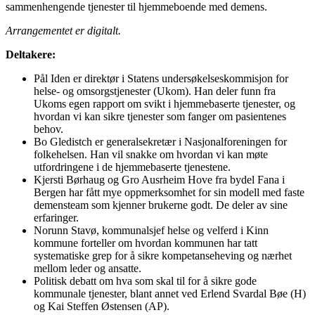
sammenhengende tjenester til hjemmeboende med demens.
Arrangementet er digitalt.
Deltakere:
Pål Iden er direktør i Statens undersøkelseskommisjon for
helse- og omsorgstjenester (Ukom). Han deler funn fra
Ukoms egen rapport om svikt i hjemmebaserte tjenester, og
hvordan vi kan sikre tjenester som fanger om pasientenes
behov.
Bo Gledistch er generalsekretær i Nasjonalforeningen for
folkehelsen. Han vil snakke om hvordan vi kan møte
utfordringene i de hjemmebaserte tjenestene.
Kjersti Børhaug og Gro Ausrheim Hove fra bydel Fana i
Bergen har fått mye oppmerksomhet for sin modell med faste
demensteam som kjenner brukerne godt. De deler av sine
erfaringer.
Norunn Stavø, kommunalsjef helse og velferd i Kinn
kommune forteller om hvordan kommunen har tatt
systematiske grep for å sikre kompetanseheving og nærhet
mellom leder og ansatte.
Politisk debatt om hva som skal til for å sikre gode
kommunale tjenester, blant annet ved Erlend Svardal Bøe (H)
og Kai Steffen Østensen (AP).