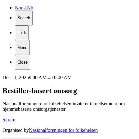
Norsk
Nb
Search
Lukk
Menu
Close
Dec 11, 2025
9:00 AM
→
10:00 AM
Bestiller-basert
omsorg
Nasjonalforeningen for folkehelsen inviterer til nettseminar om
hjemmebaserte omsorgstjenester
Skram
Organised by
Nasjonalforeningen for folkehelsen