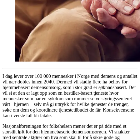
I dag lever over 100 000 mennesker i Norge med demens og antallet
vil nær dobles innen 2040. Dermed vil stadig flere ha behov for
hjemmebasert demensomsorg, som i stor grad er søknadsbasert. Det
vil si at den er lagt opp som en bestiller-basert tjeneste hvor
mennesker som har en sykdom som rammer selve styringssenteret
vårt - hjernen – selv må gi uttrykk for hvilke tjenester de trenger,
søke om dem og koordinere tjenestetilbudet de får. Konsekvensene
kan i verste fall bli fatale.
Nasjonalforeningen for folkehelsen mener det er på tide med et
storstilt løft for den hjemmebaserte demensomsorgen. Vi snakker
med sentrale aktører om hva som skal til for å sikre gode og